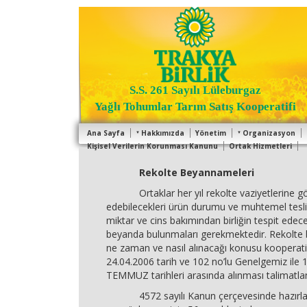
S.S. 261 Sayılı Lüleburgaz
Yağlı Tohumlar Tarım Satış Kooperatifi
Ana Sayfa
Hakkımızda
Yönetim
Organizasyon
Kişisel Verilerin Korunması Kanunu
Ortak Hizmetleri
Rekolte Beyannameleri
Ortaklar her yıl rekolte vaziyetlerine gö
edebilecekleri ürün durumu ve muhtemel tesl
miktar ve cins bakımından birliğin tespit ede
beyanda bulunmaları gerekmektedir. Rekolte
ne zaman ve nasıl alınacağı konusu kooperati
24.04.2006 tarih ve 102 no’lu Genelgemiz ile
TEMMUZ tarihleri arasında alınması talimatlan
4572 sayılı Kanun çerçevesinde hazırlan