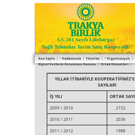
S.S. 261 Sayılı Lüleburgaz
Yağlı Tohumlar Tarım Satış Kooperatifi
Ana Sayfa
Hakkımızda
Yönetim
Organizasyon
Kişisel Verilerin Korunması Kanunu
Ortak Hizmetleri
YILLAR İTİBARİYLE KOOPERATİFİMİZ'
SAYILARI
İŞ YILI
ORTAK SAYI
2009 / 2010
2152
2010 / 2011
2036
2011 / 2012
1988