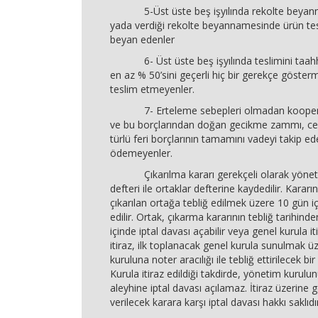
5-Üst üste beş işyılında rekolte beyan
yada verdiği rekolte beyannamesinde ürün t
beyan edenler
6- Üst üste beş işyılında teslimini taahhü
en az % 50’sini geçerli hiç bir gerekçe göste
teslim etmeyenler.
7- Erteleme sebepleri olmadan kooperati
ve bu borçlarından doğan gecikme zammı, ceza
türlü feri borçlarının tamamını vadeyi takip ede
ödemeyenler.
Çıkarılma kararı gerekçeli olarak yöneti
defteri ile ortaklar defterine kaydedilir. Kararı
çıkarılan ortağa tebliğ edilmek üzere 10 gün i
edilir. Ortak, çıkarma kararının tebliğ tarihinde
içinde iptal davası açabilir veya genel kurula it
itiraz, ilk toplanacak genel kurula sunulmak 
kuruluna noter aracılığı ile tebliğ ettirilecek bir 
Kurula itiraz edildiği takdirde, yönetim kurulu
aleyhine iptal davası açılamaz. İtiraz üzerine 
verilecek karara karşı iptal davası hakkı saklıdı