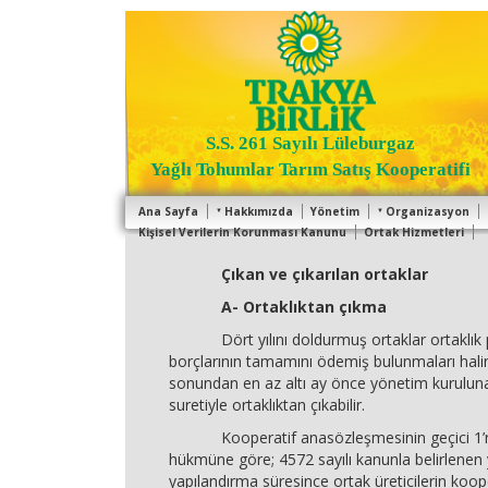
S.S. 261 Sayılı Lüleburgaz
Yağlı Tohumlar Tarım Satış Kooperatifi
Ana Sayfa
Hakkımızda
Yönetim
Organizasyon
Kişisel Verilerin Korunması Kanunu
Ortak Hizmetleri
Çıkan ve çıkarılan ortaklar
A- Ortaklıktan çıkma
Dört yılını doldurmuş ortaklar ortaklık p
borçlarının tamamını ödemiş bulunmaları ha
sonundan en az altı ay önce yönetim kuruluna
suretiyle ortaklıktan çıkabilir.
Kooperatif anasözleşmesinin geçici 1’n
hükmüne göre; 4572 sayılı kanunla belirlenen
yapılandırma süresince ortak üreticilerin koop